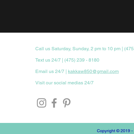
Call us Saturday, Sunday, 2 pm to 10 pm | (475
Text us 24/7 | (475) 239 - 8180
Email us 24/7 |
kakkaw850@gmail.com
Visit our social medias 24/7
Copyright © 2019 -