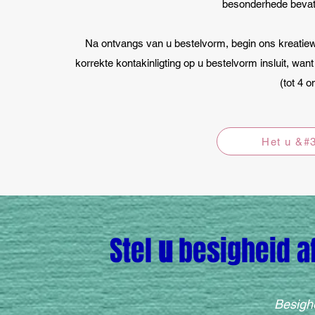
besonderhede bevat 
Na ontvangs van u bestelvorm, begin ons kreatiewe
korrekte kontakinligting op u bestelvorm insluit, wan
(tot 4 
Het u &#
Stel
u
besigheid a
Besigh