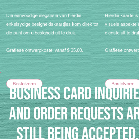
Die eenvoudige elegansie van hierdie
Hierdie kaarte i
enkelsydige besigheidskaartjies kom direk tot
visuele aspekte e
die punt om u besigheid uit te druk.
dienste uit te dru
Grafiese ontwerpkoste: vanaf $ 35,00.
Grafiese ontwerp
Bestelvorm
Bestelvorm
business card Inquiri
and Order Requests A
Still Being Accepted.