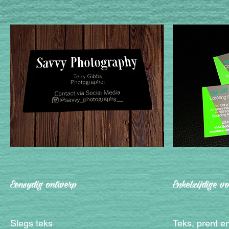
Eensydig ontwerp
Enkelzijdige v
Slegs teks
Teks, prent en