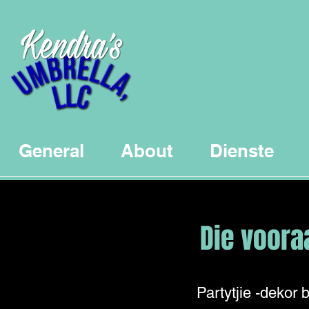
General
About
Dienste
Die voora
Partytjie -dekor 