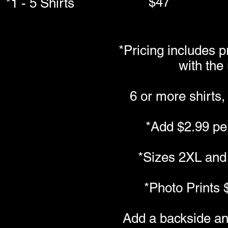
$47
*1 - 5 Shirts
*Pricing includes pr
with the
6 or more shirts,
*Add $2.99 pe
*Sizes 2XL and
*Photo Prints
$
Add a backside an