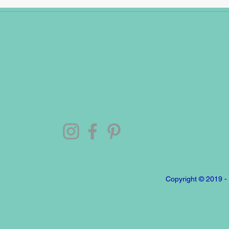
Call us Saturday, Sunday, 2 pm to 10 pm | (475
Text us 24/7 | (475) 239 - 8180
Email us 24/7 |
kakkaw850@gmail.com
Visit our social medias 24/7
Copyright © 2019 -