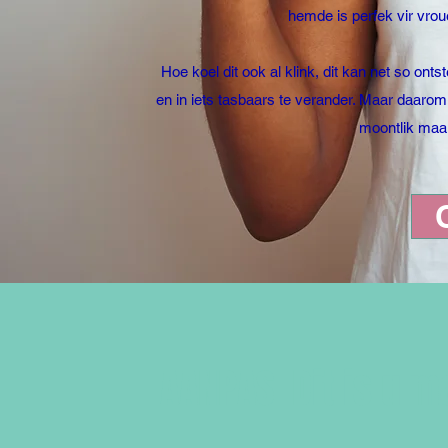
hemde is perfek vir vrou
Hoe koel dit ook al klink, dit kan net so ont
en in iets tasbaars te verander. Maar daarom 
moontlik maa
AANPAS Dit is u m