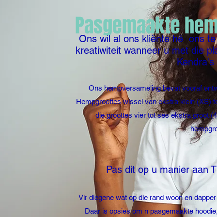
Pasgemaakte hemp
Ons wil al ons kliënte hê
ons te
kreatiwiteit wanneer u met die p
Kendra's
Ons hempversameling bevat vooraf ont
Hempgroottes wissel van ekstra klein (XS) to
die groottes vier tot ses ekstra groot (
hempgroo
Pas dit op u manier aan 
Vir diegene wat op die rand woon en dappe
Daar is opsies om 'n pasgemaakte hoodie