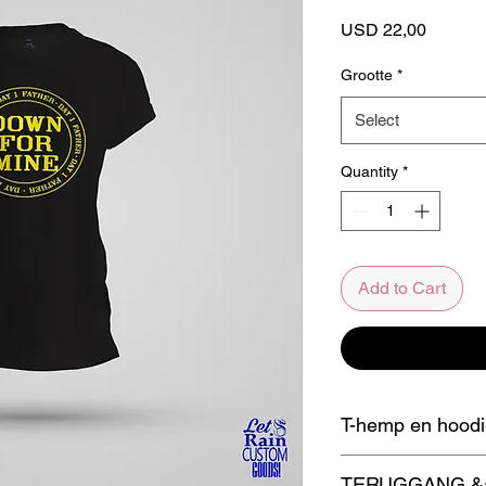
Price
USD 22,00
Grootte
*
Select
Quantity
*
Add to Cart
T-hemp en hoodie
Moenie 'n skoonmaak
TERUGGANG &