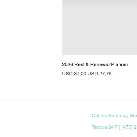
2026 Rest & Renewal Planner
Regular Price
Sale Price
USD 37,00
USD 27,75
Call us Saturday, Su
Text us 24/7 | (475) 