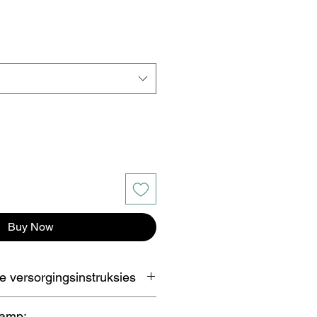
Buy Now
 versorgingsinstruksies
middel met bleikmiddel gebruik
amp;