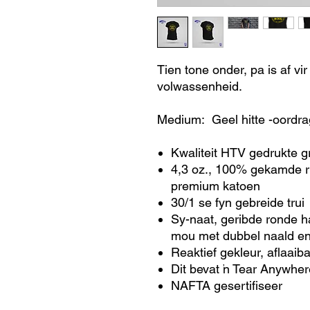
Tien tone onder, pa is af vi
volwassenheid.
Medium: Geel hitte -oordra
Kwaliteit HTV gedrukte g
4,3 oz., 100% gekamde 
premium katoen
30/1 se fyn gebreide trui
Sy-naat, geribde ronde 
mou met dubbel naald en
Reaktief gekleur, aflaaib
Dit bevat 'n Tear Anywher
NAFTA gesertifiseer