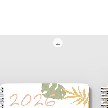
vertraag word; kyk
plaaslike poskantoor 
bekommerd is.
Aflewering/afhaal
Plaaslike kliënte kan
gestuur, as u wil; so
Ons plaaslike kliënt
Your Way -goedere en
vasgestel word deur 
kakkaw850@gmail.
Deur middel van ons
aangewese tyd en p
bestelling te ontvan
County, CT, en sal al
wees.