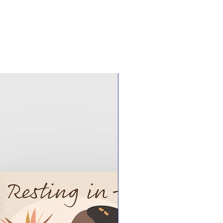
 na u USPS -opsporingsnommer of
vir meer inligting as u
 kies om af te haal in plaas van
nder ekstra koste.
e bestel baie keer Customize It
 kies 'n afhaaldag en -tyd. Dit kan
'n versoek per e -pos te stuur na
com.
 e -pos kommunikasie, sal ons 'n
lek skeduleer om u pasgemaakte
g. Afhaal plekke is in New Haven
tyd by 'n oop en bekende instelling