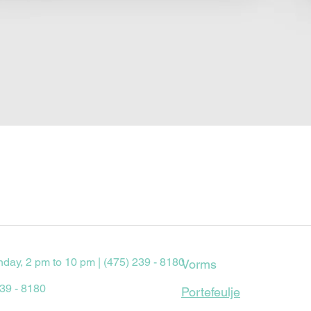
Quick View
nday, 2 pm to 10 pm | (475) 239 - 8180
Vorms
239 - 8180
Portefeulje