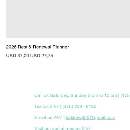
2026 Rest & Renewal Planner
Regular Price
Sale Price
USD 37,00
USD 27,75
Call us Saturday, Sunday, 2 pm to 10 pm | (475
Text us 24/7 | (475) 239 - 8180
Email us 24/7 |
kakkaw850@gmail.com
Visit our social medias 24/7