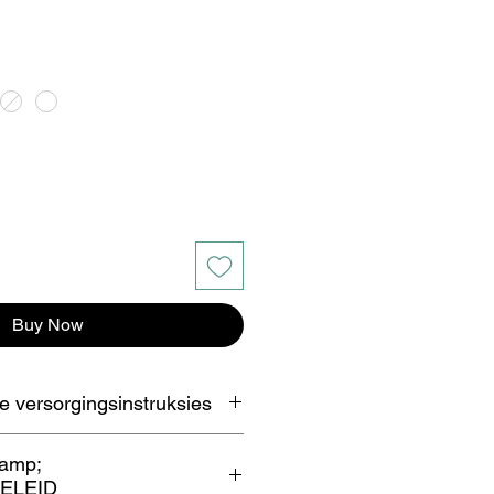
Buy Now
 versorgingsinstruksies
middel met bleikmiddel gebruik
amp;
ELEID