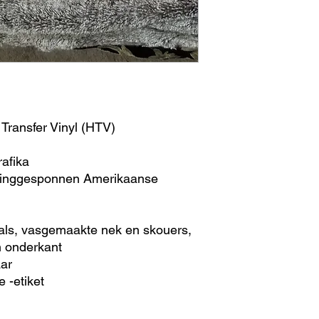
plaaslike poskantoor 
bekommerd is.
Aflewering/afhaal
Plaaslike kliënte kan
gestuur, as u wil; so
Ons plaaslike kliënt
Your Way -goedere en
Transfer Vinyl (HTV)
vasgestel word deur 
kakkaw850@gmail.
rafika
ringgesponnen Amerikaanse
Deur middel van ons
aangewese tyd en p
bestelling te ontvan
hals, vasgemaakte nek en skouers,
County, CT, en sal al
wees.
 onderkant
aar
e -etiket