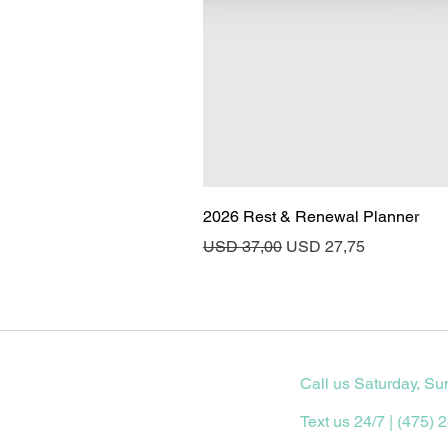
2026 Rest & Renewal Planner
Regular Price
Sale Price
USD 37,00
USD 27,75
Call us Saturday, Su
Text us 24/7 | (475) 