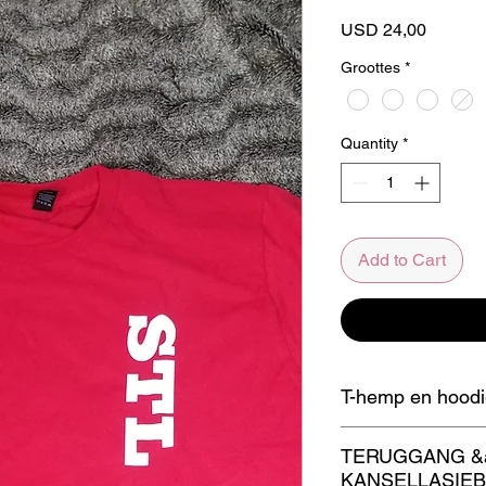
Price
USD 24,00
Groottes
*
Quantity
*
Add to Cart
T-hemp en hoodie
Moenie 'n skoonmaak
TERUGGANG &
nie.
KANSELLASIEB