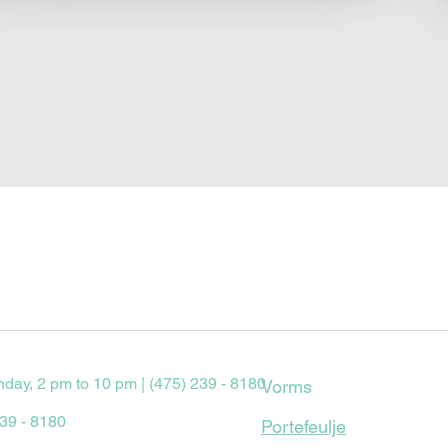
Quick View
nday, 2 pm to 10 pm | (475) 239 - 8180
Vorms
239 - 8180
Portefeulje